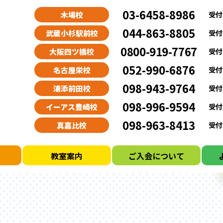
03-6458-8986
木場校
受付時
044-863-8805
武蔵小杉駅前校
受付時
0800-919-7767
大阪四ツ橋校
受付時
052-990-6876
名古屋栄校
受付時
098-943-9764
浦添前田校
受付時
098-996-9594
イーアス豊崎校
受付時
098-963-8413
真嘉比校
受付時
ド
教室案内
ご入会について