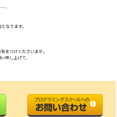
。
—-
開始となります。
お気をつけくださいませ。
願い申し上げて、
。