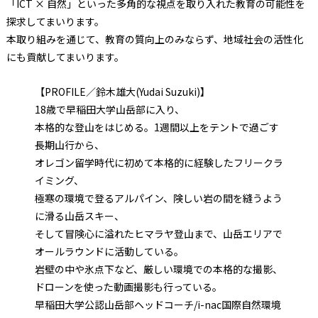
「ICT × 自然」といった多角的な視点を取り入れた教育の可能性を
探求してまいります。
本取り組みを通じて、教育の質向上のみならず、地域社会の活性化
にも貢献してまいります。
【PROFILE／鈴木雄大(Yudai Suzuki)】
18歳で早稲田大学山岳部に入り、
本格的な登山をはじめる。1週間以上をテントで過ごす
長期山行から、
オレゴン留学時代に初めて本格的に経験したフリークラ
イミング、
極寒の環境で登るアルパイン、険しい岩の間を縫うよう
に滑る山岳スキー、
そして冒険心に溢れたヒマラヤ登山まで、山岳エリアで
オールラウンドに活動している。
岩壁の中や氷点下など、厳しい環境での本格的な撮影、
ドローンを使った動画撮影も行っている。
早稲田大学公認山岳部ヘッドコーチ/i-nac国際自然環境