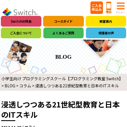
Switchの特長
コースガイド
教室案内
ご入会について
よくあるご質問
保護者の声
BLOG
小学生向け プログラミングスクール【プログラミング教室 Switch】
>
BLOG
>
コラム
>
浸透しつつある21世紀型教育と日本のITスキル
浸透しつつある21世紀型教育と日本
のITスキル