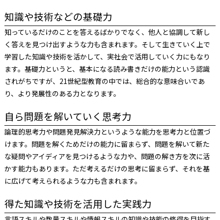
知識や技術などの基礎力
知っているだけのことを答えるばかりでなく、他人と協調して新し
く答えを見つけ出すような力も含まれます。そして生きていく上で
学習した知識や技術を活かして、実社会で活用していく力にもなり
ます。基礎力というと、基本になる読み書きだけの能力という認識
されがちですが、21世紀型教育の中では、総合的な意味合いであ
り、より発展性のある力となります。
自ら問題を解いていく思考力
論理的思考力や問題発見解決力というような能力を思考力と位置づ
けます。問題を解くためだけの能力に留まらず、問題を解いて新た
な疑問やアイディアを見つけるような力や、問題の解き方を次に活
かす能力もあります。ただ考えるだけの思考に留まらず、それを基
に広げて考えられるような力も含まれます。
得た知識や技術を活用した実践力
言語スキルや数量スキルや情報スキルの知識や技能の修得を目指す