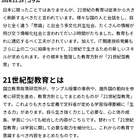
2016.11.25 | コラム
日本に限ったことではありませんが、21世紀の教育は従来から大き
く刷新するべきだと言われています。様々な国の人と会話をし、自
分と全く違う「常識」と出会う多文化共生社会、たくさんの情報が
飛び交う情報化社会と言われてだいぶ時間がたちました。教育もそ
れに適応するべく工夫がされています。加えて、IT関連技術発展も
さらに上の二つに拍車をかけて、21世紀で生きるための新しいスキ
ルが求められます。その根本を整理した教育方針が「21世紀型教
育」です。
21世紀型教育とは
国立教育政策研究所が、サンプル授業の事例や、諸外国の動向を参
考に研究を進め、教育方針としてまとめたものが「21世紀型教育」
です。これよりも大きな定義で文科省が定める学習指導要綱に「生
きる力」があります。自ら生き抜く力として必要な、心と体の成
長、学習についても総合した内容がこちらです。替わって「21世紀
型教育」は学習に関して必要な能力を細分化し、これからの教育で
意識するべき内容をまとめたものです。