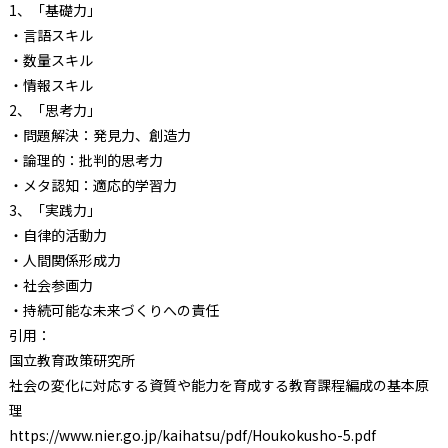
1、「基礎力」
・言語スキル
・数量スキル
・情報スキル
2、「思考力」
・問題解決：発見力、創造力
・論理的：批判的思考力
・メタ認知：適応的学習力
3、「実践力」
・自律的活動力
・人間関係形成力
・社会参画力
・持続可能な未来づくりへの責任
引用：
国立教育政策研究所
社会の変化に対応する資質や能力を育成する教育課程編成の基本原
理
https://www.nier.go.jp/kaihatsu/pdf/Houkokusho-5.pdf