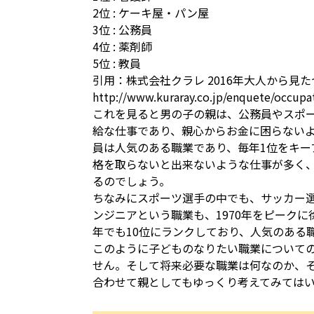
2位 : ケーキ屋・パン屋
3位 : 公務員
4位 : 薬剤師
5位 : 教員
引用：株式会社クラレ 2016年大人から見
http://www.kuraray.co.jp/enquete/occupat
これを見ると男の子の親は、公務員やスポ
給な仕事であり、親心からお金に困らないよ
員は人気のある職業であり、毎年1位をキー
格を取らないと出来ないような仕事が多く
るのでしょう。
ちなみにスポーツ選手の中でも、サッカー選
ンジニアという職業も、1970年をピークに
年でも10位にランクしており、人気のある
このように子どものなりたい職業について
せん。そして将来必要な職業は何なのか、
合わせて親としてもゆっくり考えてみては