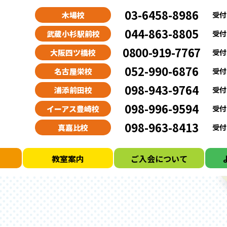
03-6458-8986
木場校
受付時
044-863-8805
武蔵小杉駅前校
受付時
0800-919-7767
大阪四ツ橋校
受付時
052-990-6876
名古屋栄校
受付時
098-943-9764
浦添前田校
受付時
098-996-9594
イーアス豊崎校
受付時
098-963-8413
真嘉比校
受付時
ド
教室案内
ご入会について