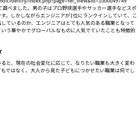
d3ndlcrdentry/index.php?page=ref_view&id=1000049749
いて調べました。男の子はプロ野球選手やサッカー選手などスポ
す。しかしながらエンジニアが1位にランクインしていて、こ
出しているのか、エンジニアはとても人気のある職業となって
という華やかでグローバルなものに人気でていたことも特徴的
グ
みると、現在の社会変化に応じて、なりたい職業も大きく変わ
どもではなく、大人から見た子どもにつかせたい職業は何でし