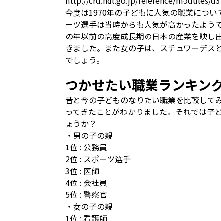
http://crd.ndl.go.jp/reference/modules/
今度は1970年の子どもに人気の職業につ
ーツ選手は当時からも人気が高かったようで
の年以前の高度成長期の日本の産業を映し
きました。また女の子は、スチュワーデス
でしょう。
つかせたい職業ランキン
昔と今の子どものなりたい職業を比較して
ってきたことがわかりました。それでは子
ょうか？
・男の子の親
1位 : 公務員
2位 : スポーツ選手
3位 : 医師
4位 : 会社員
5位 : 警察官
・女の子の親
1位 : 看護師